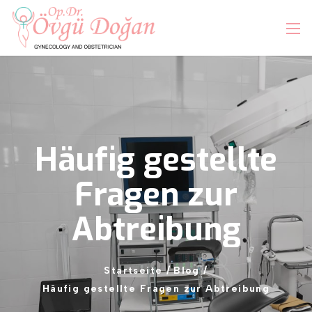
Häufig
gestellte
Fragen
zur
Abtreibung
Startseite
/
Blog
/
Häufig
gestellte
Fragen
zur
Abtreibung