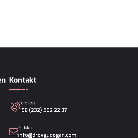
en
Kontakt
Telefon:
+90 (232) 502 22 37
E-Mail:
info@drovgudogan.com