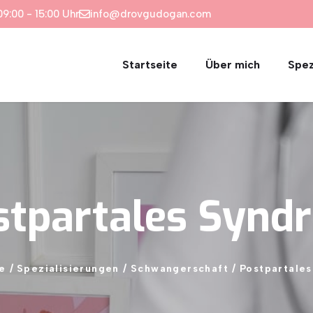
09:00 - 15:00 Uhr
info@drovgudogan.com
Startseite
Über mich
Spez
stpartales
Synd
e
/
Spezialisierungen
/
Schwangerschaft
/
Postpartales